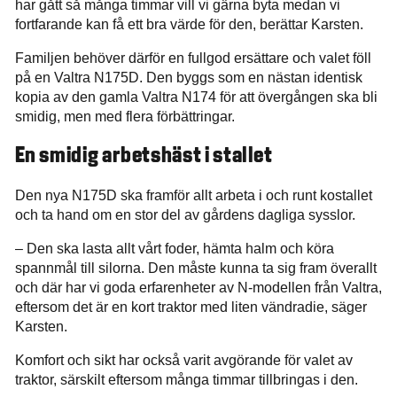
har gått så många timmar vill vi gärna byta medan vi
fortfarande kan få ett bra värde för den, berättar Karsten.
Familjen behöver därför en fullgod ersättare och valet föll
på en Valtra N175D. Den byggs som en nästan identisk
kopia av den gamla Valtra N174 för att övergången ska bli
smidig, men med flera förbättringar.
En smidig arbetshäst i stallet
Den nya N175D ska framför allt arbeta i och runt kostallet
och ta hand om en stor del av gårdens dagliga sysslor.
– Den ska lasta allt vårt foder, hämta halm och köra
spannmål till silorna. Den måste kunna ta sig fram överallt
och där har vi goda erfarenheter av N-modellen från Valtra,
eftersom det är en kort traktor med liten vändradie, säger
Karsten.
Komfort och sikt har också varit avgörande för valet av
traktor, särskilt eftersom många timmar tillbringas i den.