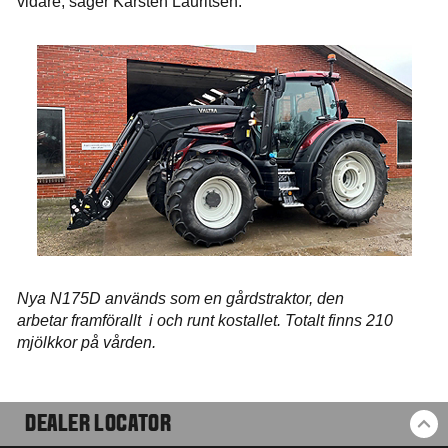
vidare, säger Karsten Lauritsen.
Nya N175D används som en gårdstraktor, den
arbetar framförallt i och runt kostallet. Totalt finns 210
mjölkkor på vården.
DEALER LOCATOR
BA