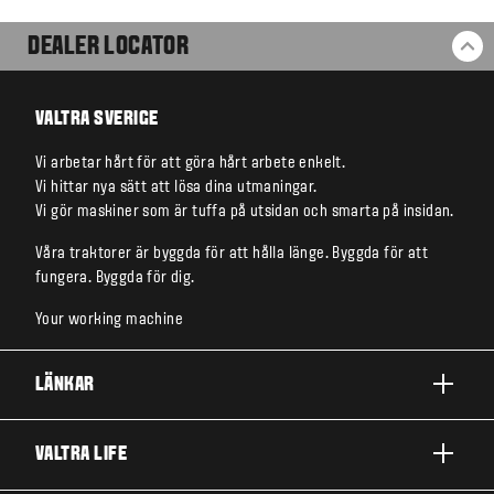
DEALER LOCATOR
BA
VALTRA SVERIGE
Vi arbetar hårt för att göra hårt arbete enkelt.
Vi hittar nya sätt att lösa dina utmaningar.
Vi gör maskiner som är tuffa på utsidan och smarta på insidan.
Våra traktorer är byggda för att hålla länge. Byggda för att
fungera. Byggda för dig.
Your working machine
LÄNKAR
PRODUKTER
VALTRA LIFE
FÖRETAG OCH VERKSAMHETER