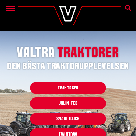
SEAR
Menu
VALTRA
TRAKTORER
DEN BÄSTA TRAKTORUPPLEVELSEN
TRAKTORER
UNLIMITED
SMARTTOUCH
TWINTRAC