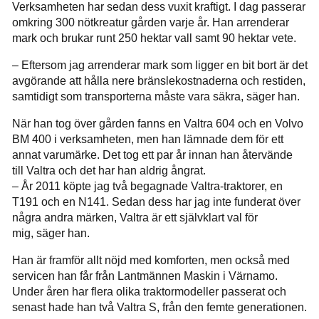
Verksamheten har sedan dess vuxit kraftigt. I dag passerar
omkring 300 nötkreatur gården varje år. Han arrenderar
mark och brukar runt 250 hektar vall samt 90 hektar vete.
– Eftersom jag arrenderar mark som ligger en bit bort är det
avgörande att hålla nere bränslekostnaderna och restiden,
samtidigt som transporterna måste vara säkra, säger han.
När han tog över gården fanns en Valtra 604 och en Volvo
BM 400 i verksamheten, men han lämnade dem för ett
annat varumärke. Det tog ett par år innan han återvände
till Valtra och det har han aldrig ångrat.
– År 2011 köpte jag två begagnade Valtra-traktorer, en
T191 och en N141. Sedan dess har jag inte funderat över
några andra märken, Valtra är ett självklart val för
mig, säger han.
Han är framför allt nöjd med komforten, men också med
servicen han får från Lantmännen Maskin i Värnamo.
Under åren har flera olika traktormodeller passerat och
senast hade han två Valtra S, från den femte generationen.