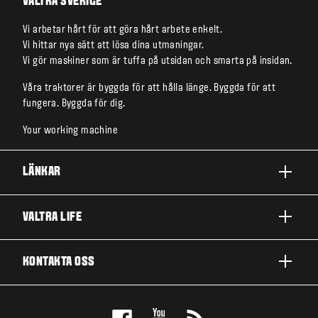
VALTRA SVERIGE
Vi arbetar hårt för att göra hårt arbete enkelt.
Vi hittar nya sätt att lösa dina utmaningar.
Vi gör maskiner som är tuffa på utsidan och smarta på insidan.
Våra traktorer är byggda för att hålla länge. Byggda för att
fungera. Byggda för dig.
Your working machine
LÄNKAR
PRODUKTER
VALTRA LIFE
FÖRETAG OCH VERKSAMHETER
OM VALTRA
KONTAKTA OSS
TJÄNSTER
NYHETER OCH EVENT
VÅRA INSIKTER
KONTAKTA OSS
TILL FANSEN