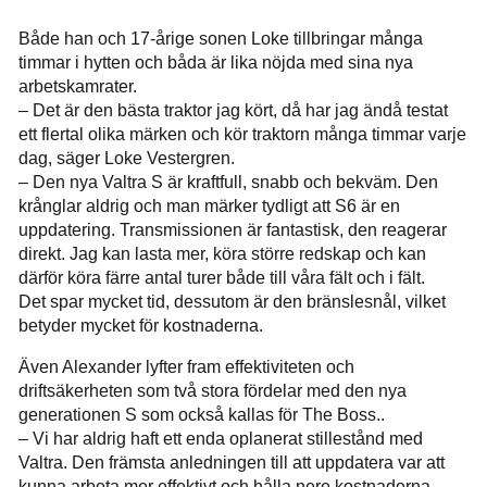
Både han och 17-årige sonen Loke tillbringar många
timmar i hytten och båda är lika nöjda med sina nya
arbetskamrater.
– Det är den bästa traktor jag kört, då har jag ändå testat
ett flertal olika märken och kör traktorn många timmar varje
dag, säger Loke Vestergren.
– Den nya Valtra S är kraftfull, snabb och bekväm. Den
krånglar aldrig och man märker tydligt att S6 är en
uppdatering. Transmissionen är fantastisk, den reagerar
direkt. Jag kan lasta mer, köra större redskap och kan
därför köra färre antal turer både till våra fält och i fält.
Det spar mycket tid, dessutom är den bränslesnål, vilket
betyder mycket för kostnaderna.
Även Alexander lyfter fram effektiviteten och
driftsäkerheten som två stora fördelar med den nya
generationen S som också kallas för The Boss..
– Vi har aldrig haft ett enda oplanerat stillestånd med
Valtra. Den främsta anledningen till att uppdatera var att
kunna arbeta mer effektivt och hålla nere kostnaderna,