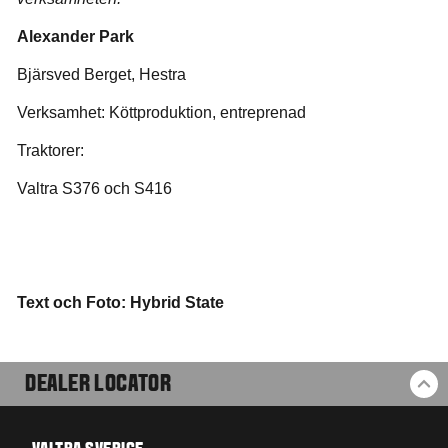
Alexander Park
Bjärsved Berget, Hestra
Verksamhet: Köttproduktion, entreprenad
Traktorer:
Valtra S376 och S416
Text och Foto: Hybrid State
DEALER LOCATOR
BA