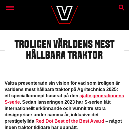
SEAR
Menu
TROLIGEN VÄRLDENS MEST
HÅLLBARA TRAKTOR
Valtra presenterade sin vision för vad som troligen är
världens mest hållbara traktor på Agritechnica 2025:
ett specialkoncept baserat på den
sjätte generationens
S-serie
. Sedan lanseringen 2023 har S-serien fått
internationellt erkännande och vunnit tre stora
designpriser under samma år, inklusive det
prestigefyllda
Red Dot Best of the Best Award
– något
ingen traktor tidigare har uppnått.