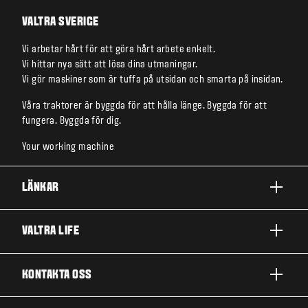
VALTRA SVERIGE
Vi arbetar hårt för att göra hårt arbete enkelt.
Vi hittar nya sätt att lösa dina utmaningar.
Vi gör maskiner som är tuffa på utsidan och smarta på insidan.
Våra traktorer är byggda för att hålla länge. Byggda för att
fungera. Byggda för dig.
Your working machine
LÄNKAR
PRODUKTER
VALTRA LIFE
FÖRETAG OCH VERKSAMHETER
OM VALTRA
KONTAKTA OSS
TJÄNSTER
NYHETER OCH EVENT
VÅRA INSIKTER
KONTAKTA OSS