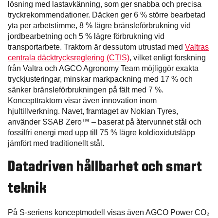
lösning med lastavkänning, som ger snabba och precisa
tryckrekommendationer. Däcken ger 6 % större bearbetad
yta per arbetstimme, 8 % lägre bränsleförbrukning vid
jordbearbetning och 5 % lägre förbrukning vid
transportarbete. Traktorn är dessutom utrustad med
Valtras
centrala däcktrycksreglering (CTIS)
, vilket enligt forskning
från Valtra och AGCO Agronomy Team möjliggör exakta
tryckjusteringar, minskar markpackning med 17 % och
sänker bränsleförbrukningen på fält med 7 %.
Koncepttraktorn visar även innovation inom
hjultillverkning. Navet, framtaget av Nokian Tyres,
använder SSAB Zero™ – baserat på återvunnet stål och
fossilfri energi med upp till 75 % lägre koldioxidutsläpp
jämfört med traditionellt stål.
Datadriven hållbarhet och smart
teknik
På S-seriens konceptmodell visas även AGCO Power CO₂