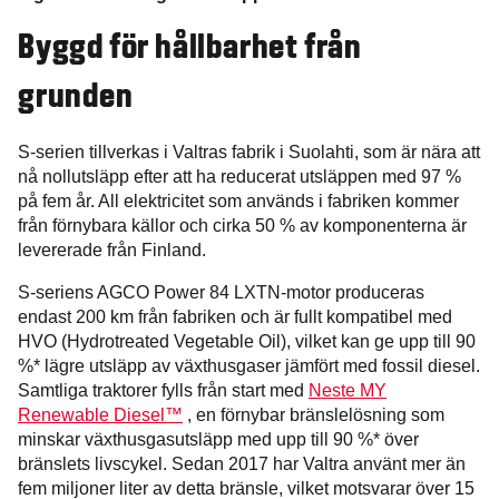
Byggd för hållbarhet från
grunden
S-serien tillverkas i Valtras fabrik i Suolahti, som är nära att
nå nollutsläpp efter att ha reducerat utsläppen med 97 %
på fem år. All elektricitet som används i fabriken kommer
från förnybara källor och cirka 50 % av komponenterna är
levererade från Finland.
S-seriens AGCO Power 84 LXTN-motor produceras
endast 200 km från fabriken och är fullt kompatibel med
HVO (Hydrotreated Vegetable Oil), vilket kan ge upp till 90
%* lägre utsläpp av växthusgaser jämfört med fossil diesel.
Samtliga traktorer fylls från start med
Neste MY
Renewable Diesel™
, en förnybar bränslelösning som
minskar växthusgasutsläpp med upp till 90 %* över
bränslets livscykel. Sedan 2017 har Valtra använt mer än
fem miljoner liter av detta bränsle, vilket motsvarar över 15