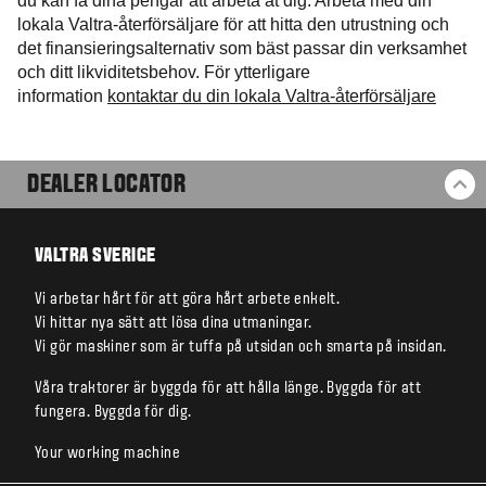
du kan få dina pengar att arbeta åt dig. Arbeta med din
lokala Valtra-återförsäljare för att hitta den utrustning och
det finansieringsalternativ som bäst passar din verksamhet
och ditt likviditetsbehov. För ytterligare
information
kontaktar du din lokala Valtra-återförsäljare
DEALER LOCATOR
BA
VALTRA SVERIGE
Vi arbetar hårt för att göra hårt arbete enkelt.
Vi hittar nya sätt att lösa dina utmaningar.
Vi gör maskiner som är tuffa på utsidan och smarta på insidan.
Våra traktorer är byggda för att hålla länge. Byggda för att
fungera. Byggda för dig.
Your working machine