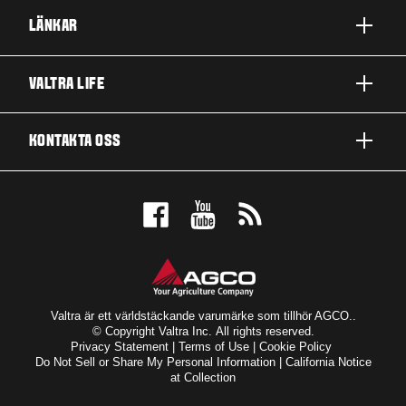
LÄNKAR
PRODUKTER
VALTRA LIFE
FÖRETAG OCH VERKSAMHETER
OM VALTRA
KONTAKTA OSS
TJÄNSTER
NYHETER OCH EVENT
VÅRA INSIKTER
KONTAKTA OSS
TILL FANSEN
BOKA PROVKÖRNING
VALTRA BLOG
HITTA DIN ÅTERFÖRSÄLJARE
Valtra är ett världstäckande varumärke som tillhör AGCO..
© Copyright Valtra Inc. All rights reserved.
Privacy Statement
|
Terms of Use
|
Cookie Policy
Do Not Sell or Share My Personal Information
|
California Notice
at Collection