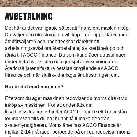
AVBETALNING
Det här är det vanligaste sättet att finansiera maskininköp.
Du väljer den utrustning du vill köpa, gör upp affären med
återförsäljaren och undertecknar därefter ett
avbetalningsavtal om återbetalning av kreditbelopp och
ränta till AGCO Finance. Du som kund äger utrustningen
under hela avtalstiden och gör själv avskrivningarna.
Återförsäljarens faktura betalas omgående av AGCO
Finance och när slutlikvid erlagts är utrustningen din.
Hur är det med momsen?
Eftersom du äger maskinen redovisar du moms direkt vid
inköp av maskinen. För att underlätta din
likviditetssituation erbjuder AGCO Finance ett korttidslån
för momsen tills du har hunnit få tillbaka den från
skattemyndigheten. Momslånet hos AGCO Finance är
mellan 2-14 månader beroende på om du redovisar moms