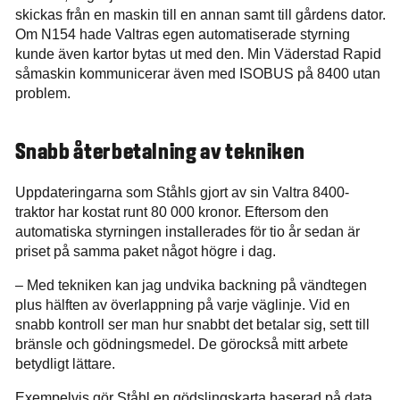
skickas från en maskin till en annan samt till gårdens dator.
Om N154 hade Valtras egen automatiserade styrning
kunde även kartor bytas ut med den. Min Väderstad Rapid
såmaskin kommunicerar även med ISOBUS på 8400 utan
problem.
Snabb återbetalning av tekniken
Uppdateringarna som Ståhls gjort av sin Valtra 8400-
traktor har kostat runt 80 000 kronor. Eftersom den
automatiska styrningen installerades för tio år sedan är
priset på samma paket något högre i dag.
– Med tekniken kan jag undvika backning på vändtegen
plus hälften av överlappning på varje väglinje. Vid en
snabb kontroll ser man hur snabbt det betalar sig, sett till
bränsle och gödningsmedel. De görockså mitt arbete
betydligt lättare.
Exempelvis gör Ståhl en gödslingskarta baserad på data