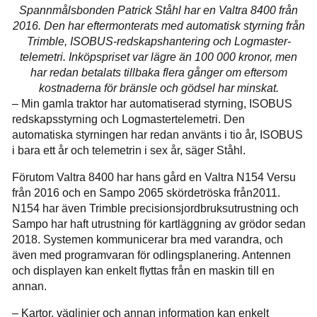
Spannmålsbonden Patrick Ståhl har en Valtra 8400 från
2016. Den har eftermonterats med automatisk styrning från
Trimble, ISOBUS-redskapshantering och Logmaster-
telemetri. Inköpspriset var lägre än 100 000 kronor, men
har redan betalats tillbaka flera gånger om eftersom
kostnaderna för bränsle och gödsel har minskat.
– Min gamla traktor har automatiserad styrning, ISOBUS
redskapsstyrning och Logmastertelemetri. Den
automatiska styrningen har redan använts i tio år, ISOBUS
i bara ett år och telemetrin i sex år, säger Ståhl.
Förutom Valtra 8400 har hans gård en Valtra N154 Versu
från 2016 och en Sampo 2065 skördetröska från2011.
N154 har även Trimble precisionsjordbruksutrustning och
Sampo har haft utrustning för kartläggning av grödor sedan
2018. Systemen kommunicerar bra med varandra, och
även med programvaran för odlingsplanering. Antennen
och displayen kan enkelt flyttas från en maskin till en
annan.
– Kartor, väglinjer och annan information kan enkelt