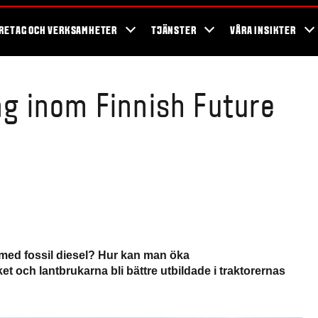
wroom
Kampanjer
Blogg
Shop
Bättre Jordhälsa
Bättre arbets
RETAG OCH VERKSAMHETER
TJÄNSTER
VÅRA INSIKTER
ing inom Finnish Future
t med fossil diesel? Hur kan man öka
ket och lantbrukarna bli bättre utbildade i traktorernas