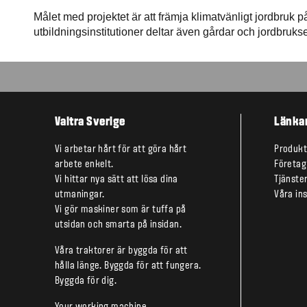
Målet med projektet är att främja klimatvänligt jordbruk p
utbildningsinstitutioner deltar även gårdar och jordbrukse
Valtra Sverige
Länka
Vi arbetar hårt för att göra hårt
Produkt
arbete enkelt.
Företag
Vi hittar nya sätt att lösa dina
Tjänste
utmaningar.
Våra ins
Vi gör maskiner som är tuffa på
utsidan och smarta på insidan.
Våra traktorer är byggda för att
hålla länge. Byggda för att fungera.
Byggda för dig.
Your working machine