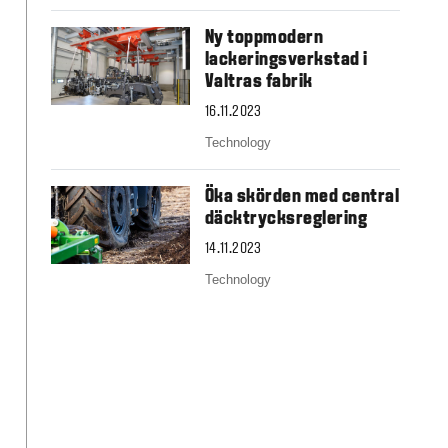
Slovakia
Spain
Ny toppmodern
Sweden
lackeringsverkstad i
United Kingdom
Valtras fabrik
Eastern Europe
16.11.2023
Україна
Technology
South America
Brazil
Öka skörden med central
Middle East
däcktrycksreglering
United Arab Emirates
Africa
14.11.2023
English
Technology
Asia
China
Australia
Australia & New Zealand