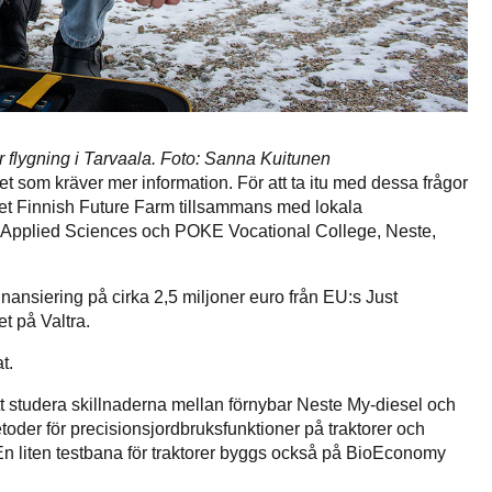
för flygning i Tarvaala. Foto: Sanna Kuitunen
t som kräver mer information. För att ta itu med dessa frågor
tet Finnish Future Farm tillsammans med lokala
 of Applied Sciences och POKE Vocational College, Neste,
 finansiering på cirka 2,5 miljoner euro från EU:s Just
t på Valtra.
t.
tt studera skillnaderna mellan förnybar Neste My-diesel och
toder för precisionsjordbruksfunktioner på traktorer och
En liten testbana för traktorer byggs också på BioEconomy