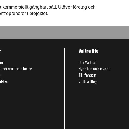
å kommersiellt gångbart sätt. Utöver företag och
ntreprenörer i projektet.
r
Valtra life
er
Om Valtra
 och verksamheter
Nyheter och event
r
Till fansen
ikter
Valtra Blog