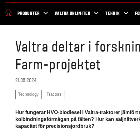
Nyheter och Event
Hållbarhet
Hitta en lokal återförsäljare
Sho
PRODUKTER
VALTRA UNLIMITED
TEKNIK
FÖ
Valtra deltar i forskn
Farm-projektet
21.05.2024
Technology
Tractors
Hur fungerar HVO-biodiesel i Valtra-traktorer jämför
kolbindningsförmågan på fälten? Hur kan säljnätver
kapacitet för precisionsjordbruk?