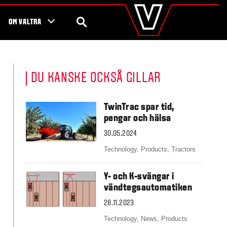
valtra
.se
miljö och ökad säkerhet i traktorn
Global
SEARCH
OM VALTRA
Europe
Austria
Belgium
Czech Republic
DU KANSKE OCKSÅ GILLAR
Denmark
Estonia
Finland
TwinTrac spar tid,
France
pengar och hälsa
Germany
30.05.2024
Hungary
Italy
Technology,
Products,
Tractors
Latvia
Lithuania
Y- och K-svängar i
The Netherlands
vändtegsautomatiken
Norway
28.11.2023
Poland
Portugal
Technology,
News,
Products